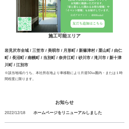
施工可能エリア
岩見沢市全域 / 三笠市 / 美唄市 / 月形町 / 新篠津村 / 栗山町 / 由仁
町 / 長沼町 / 南幌町 / 当別町 / 奈井江町 / 砂川市 / 滝川市 / 新十津
川町 / 江別市
※該当地域のうち、本社所在地より車移動により片道50㎞圏内・または１時
間程度に限ります。
お知らせ
2022/12/18
ホームページをリニューアルしました