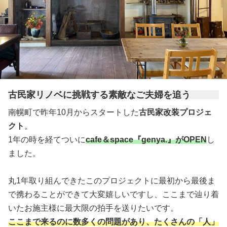
古民家リノベに挑戦する素敵なご夫婦を追う
南幌町で昨年10月からスタートした
古民家改装プロジェ
クト
。
1年の時を経てついに
cafe＆space『genya.』がOPEN
し
ました。
丸1年取り組んできたこのプロジェクトに最初から最後ま
で携わることができて大変嬉しいですし、ここまで辿り着
いたお施主様に最大限の拍手を送りたいです。
ここまで来るのに数多くの問題があり、たくさんの「人」