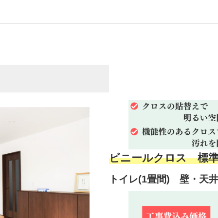
ビニールクロス 標
トイレ(1畳間) 壁・天井 (