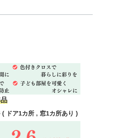
準品
 ドア1カ所 , 窓1カ所あり )